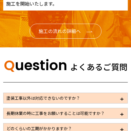
施工を開始いたします。
施工の流れの詳細へ
Question
よくあるご質問
塗装工事以外は対応できないのですか？
大規模修繕の場合は塗装以外のメンテナンスが必要な
長期休業の時に工事をお願いすることは可能ですか？
事も多いため、板金、左官、設備、電気などの工事も
パートナー企業を通じて施工できる体制は整えており
休業日での施工も可能です。ただ通常時に比べると施
どのくらいの工期がかかりますか？