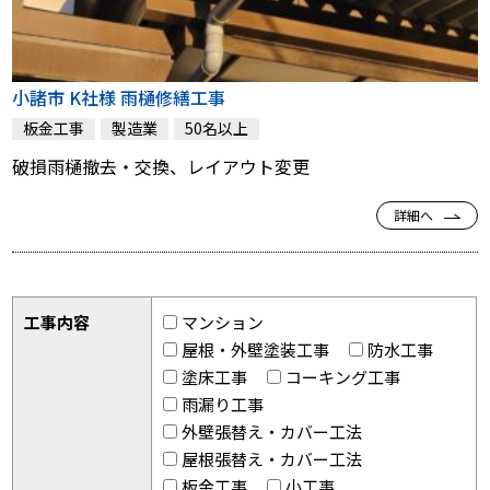
小諸市 K社様 雨樋修繕工事
板金工事
製造業
50名以上
破損雨樋撤去・交換、レイアウト変更
詳細へ
工事内容
マンション
屋根・外壁塗装工事
防水工事
塗床工事
コーキング工事
雨漏り工事
外壁張替え・カバー工法
屋根張替え・カバー工法
板金工事
小工事