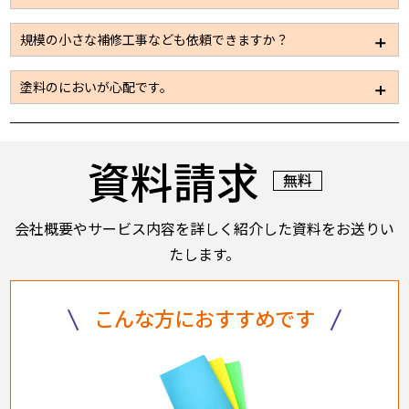
ますので安心してお問い合わせください。
工できる工事量が限られてしまうため、工期が限定さ
れているようであればお早目にお問い合わせくださ
施工規模に応じて数日～2カ月と大きく変わってまいり
規模の小さな補修工事なども依頼できますか？
い。
ます。見積依頼をいただき、現地の調査をさせていた
だければその際におおよその工期に関してはお伝えで
もちろん可能です。お気軽にお問い合わせください。
塗料のにおいが心配です。
きると思います。
また、お客様側で工期が決まっているようでしたら作
使用する塗料の種類を使い分けることにより、建屋内
業人員の調整を行い短工期で工事を行うことも可能で
への臭気の流入などへも配慮することも可能です。塗
す。
資料請求
料も水性、溶剤など各種取り揃えております。
無料
会社概要やサービス内容を詳しく紹介した資料をお送りい
たします。
こんな方におすすめです