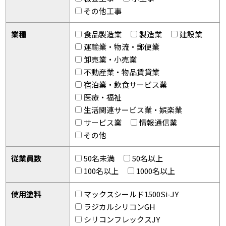
その他工事
業種
食品製造業
製造業
建設業
運輸業・物流・郵便業
卸売業・小売業
不動産業・物品賃貸業
宿泊業・飲食サービス業
医療・福祉
生活関連サービス業・娯楽業
サービス業
情報通信業
その他
従業員数
50名未満
50名以上
100名以上
1000名以上
使用塗料
マックスシールド1500Si-JY
ラジカルシリコンGH
シリコンフレックスJY