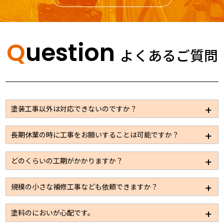
Question
よくあるご質問
塗装工事以外は対応できないのですか？
大規模修繕の場合は塗装以外のメンテナンスが必要な
長期休業の時に工事をお願いすることは可能ですか？
事も多いため、板金、左官、設備、電気などの工事も
パートナー企業を通じて施工できる体制は整えており
休業日での施工も可能です。ただ通常時に比べると施
どのくらいの工期がかかりますか？
ますので安心してお問い合わせください。
工できる工事量が限られてしまうため、工期が限定さ
れているようであればお早目にお問い合わせくださ
施工規模に応じて数日～2カ月と大きく変わってまいり
規模の小さな補修工事なども依頼できますか？
い。
ます。見積依頼をいただき、現地の調査をさせていた
だければその際におおよその工期に関してはお伝えで
もちろん可能です。お気軽にお問い合わせください。
塗料のにおいが心配です。
きると思います。