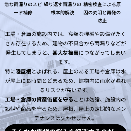
急な雨漏りのスピ
繰り返す雨漏りの
精密検査による原
ード補修
根本的解決
因の究明と再発の
防止
工場・倉庫の施設内では、高額な機械や設備がたく
さん存在するため、建物の不具合から雨漏りなどが
発生してしまうと、
甚大な被害
につながってしまい
ます。
特に
陸屋根
とよばれる、屋上のある工場や倉庫は水
が屋上に長時間とどまるため、建物内に雨水が漏れ
るリスクが高いです。
工場・倉庫の資産価値を守る
ことは勿論、施設内の
設備や商品を守るため、屋根、屋上の定期的なメン
テナンスは欠かせません。