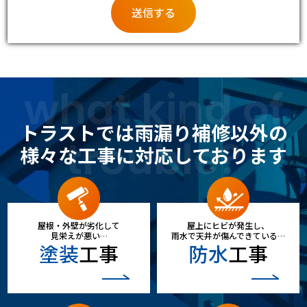
what kind of
トラストでは雨漏り補修以外の
trouble?
様々な工事に対応しております
屋根・外壁が劣化して
屋上にヒビが発生し、
見栄えが悪い…
雨水で天井が傷んできている…
塗装
工事
防水
工事