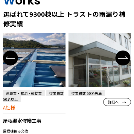
Works
選ばれて9300棟以上 トラストの雨漏り補
修実績
運輸業・物流・郵便業
従業員数
従業員数 50名未満
50名以上
詳細へ
A社様
屋根漏水修繕工事
屋根棟包み交換