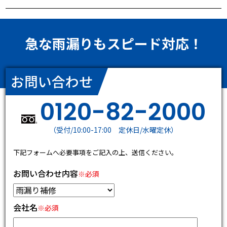
また、お客様側で工期が決まっているようでしたら作
使用する塗料の種類を使い分けることにより、建屋内
業人員の調整を行い短工期で工事を行うことも可能で
への臭気の流入などへも配慮することも可能です。塗
す。
料も水性、溶剤など各種取り揃えております。
急な雨漏りもスピード対応！
お問い合わせ
0120-82-2000
（受付/10:00-17:00 定休日/水曜定休）
下記フォームへ必要事項をご記入の上、送信ください。
お問い合わせ内容
※必須
会社名
※必須