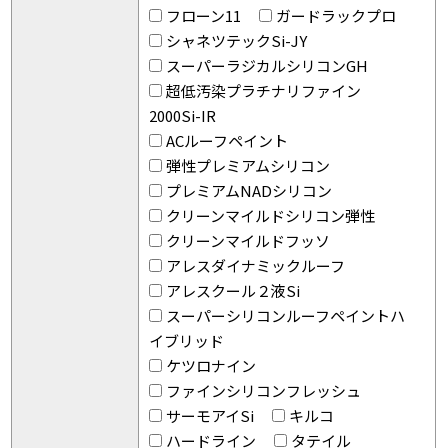
フローン11
ガードラックプロ
シャネツテックSi-JY
スーパーラジカルシリコンGH
超低汚染プラチナリファイン
2000Si-IR
ACルーフペイント
弾性プレミアムシリコン
プレミアムNADシリコン
クリーンマイルドシリコン弾性
クリーンマイルドフッソ
アレスダイナミックルーフ
アレスクール２液Si
スーパーシリコンルーフペイントハ
イブリッド
ケツロナイン
ファインシリコンフレッシュ
サーモアイSi
キルコ
ハードライン
タテイル