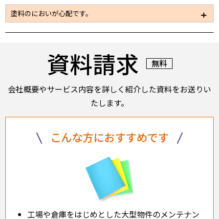
だければその際におおよその工期に関してはお伝えで
もちろん可能です。お気軽にお問い合わせください。
塗料のにおいが心配です。
きると思います。
また、お客様側で工期が決まっているようでしたら作
使用する塗料の種類を使い分けることにより、建屋内
業人員の調整を行い短工期で工事を行うことも可能で
への臭気の流入などへも配慮することも可能です。塗
す。
資料請求
料も水性、溶剤など各種取り揃えております。
無料
会社概要やサービス内容を詳しく紹介した資料をお送りい
たします。
こんな方におすすめです
工場や倉庫をはじめとした大型物件のメンテナン