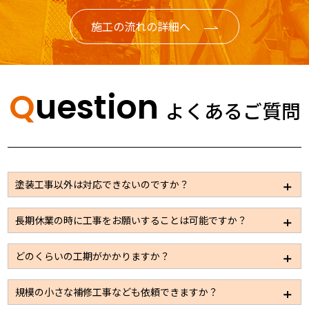
施工の流れの詳細へ
Question
よくあるご質問
塗装工事以外は対応できないのですか？
大規模修繕の場合は塗装以外のメンテナンスが必要な
長期休業の時に工事をお願いすることは可能ですか？
事も多いため、板金、左官、設備、電気などの工事も
パートナー企業を通じて施工できる体制は整えており
休業日での施工も可能です。ただ通常時に比べると施
どのくらいの工期がかかりますか？
ますので安心してお問い合わせください。
工できる工事量が限られてしまうため、工期が限定さ
れているようであればお早目にお問い合わせくださ
施工規模に応じて数日～2カ月と大きく変わってまいり
規模の小さな補修工事なども依頼できますか？
い。
ます。見積依頼をいただき、現地の調査をさせていた