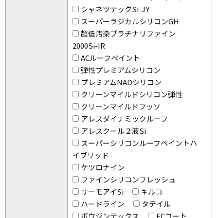
シャネツテックSi-JY
スーパーラジカルシリコンGH
超低汚染プラチナリファイン
2000Si-IR
ACルーフペイント
弾性プレミアムシリコン
プレミアムNADシリコン
クリーンマイルドシリコン弾性
クリーンマイルドフッソ
アレスダイナミックルーフ
アレスクール２液Si
スーパーシリコンルーフペイントハ
イブリッド
ケツロナイン
ファインシリコンフレッシュ
サーモアイSi
キルコ
ハードライン
タテイル
ボウジンテックス
FCコート