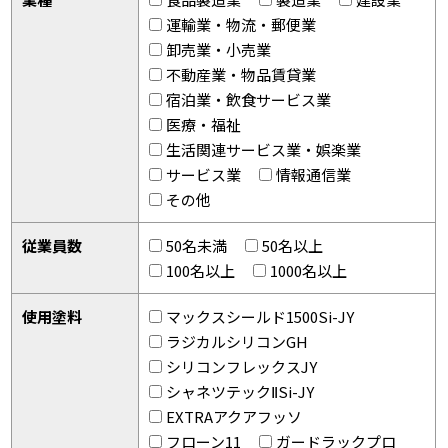
運輸業・物流・郵便業
卸売業・小売業
不動産業・物品賃貸業
宿泊業・飲食サービス業
医療・福祉
生活関連サービス業・娯楽業
サービス業
情報通信業
その他
従業員数
50名未満
50名以上
100名以上
1000名以上
使用塗料
マックスシールド1500Si-JY
ラジカルシリコンGH
シリコンフレックスJY
シャネツテックⅡSi-JY
EXTRAアクアフッソ
フローン11
ガードラックプロ