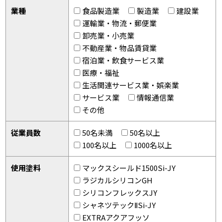
業種
食品製造業
製造業
建設業
運輸業・物流・郵便業
卸売業・小売業
不動産業・物品賃貸業
宿泊業・飲食サービス業
医療・福祉
生活関連サービス業・娯楽業
サービス業
情報通信業
その他
従業員数
50名未満
50名以上
100名以上
1000名以上
使用塗料
マックスシールド1500Si-JY
ラジカルシリコンGH
シリコンフレックスJY
シャネツテックⅡSi-JY
EXTRAアクアフッソ