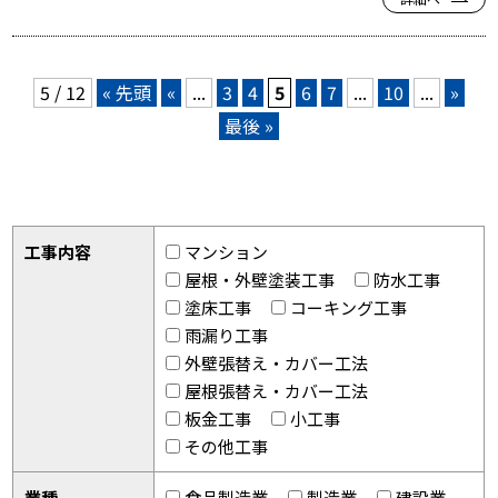
5 / 12
« 先頭
«
...
3
4
5
6
7
...
10
...
»
最後 »
工事内容
マンション
屋根・外壁塗装工事
防水工事
塗床工事
コーキング工事
雨漏り工事
外壁張替え・カバー工法
屋根張替え・カバー工法
板金工事
小工事
その他工事
業種
食品製造業
製造業
建設業