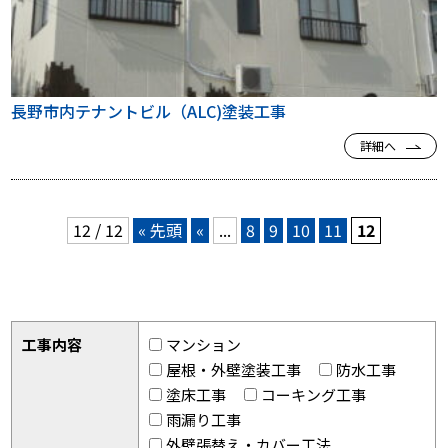
長野市内テナントビル（ALC)塗装工事
詳細へ
12 / 12
« 先頭
«
...
8
9
10
11
12
工事内容
マンション
屋根・外壁塗装工事
防水工事
塗床工事
コーキング工事
雨漏り工事
外壁張替え・カバー工法