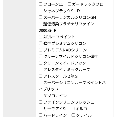
フローン11
ガードラックプロ
シャネツテックSi-JY
スーパーラジカルシリコンGH
超低汚染プラチナリファイン
2000Si-IR
ACルーフペイント
弾性プレミアムシリコン
プレミアムNADシリコン
クリーンマイルドシリコン弾性
クリーンマイルドフッソ
アレスダイナミックルーフ
アレスクール２液Si
スーパーシリコンルーフペイントハ
イブリッド
ケツロナイン
ファインシリコンフレッシュ
サーモアイSi
キルコ
ハードライン
タテイル