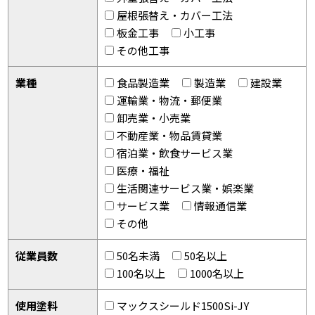
屋根張替え・カバー工法
板金工事
小工事
その他工事
業種
食品製造業
製造業
建設業
運輸業・物流・郵便業
卸売業・小売業
不動産業・物品賃貸業
宿泊業・飲食サービス業
医療・福祉
生活関連サービス業・娯楽業
サービス業
情報通信業
その他
従業員数
50名未満
50名以上
100名以上
1000名以上
使用塗料
マックスシールド1500Si-JY