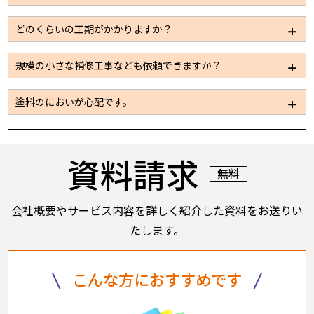
事も多いため、板金、左官、設備、電気などの工事も
パートナー企業を通じて施工できる体制は整えており
休業日での施工も可能です。ただ通常時に比べると施
どのくらいの工期がかかりますか？
ますので安心してお問い合わせください。
工できる工事量が限られてしまうため、工期が限定さ
れているようであればお早目にお問い合わせくださ
施工規模に応じて数日～2カ月と大きく変わってまいり
規模の小さな補修工事なども依頼できますか？
い。
ます。見積依頼をいただき、現地の調査をさせていた
だければその際におおよその工期に関してはお伝えで
もちろん可能です。お気軽にお問い合わせください。
塗料のにおいが心配です。
きると思います。
また、お客様側で工期が決まっているようでしたら作
使用する塗料の種類を使い分けることにより、建屋内
業人員の調整を行い短工期で工事を行うことも可能で
への臭気の流入などへも配慮することも可能です。塗
す。
資料請求
料も水性、溶剤など各種取り揃えております。
無料
会社概要やサービス内容を詳しく紹介した資料をお送りい
たします。
こんな方におすすめです