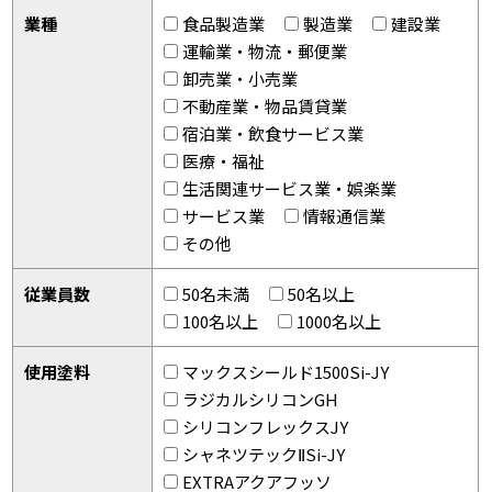
業種
食品製造業
製造業
建設業
運輸業・物流・郵便業
卸売業・小売業
不動産業・物品賃貸業
宿泊業・飲食サービス業
医療・福祉
生活関連サービス業・娯楽業
サービス業
情報通信業
その他
従業員数
50名未満
50名以上
100名以上
1000名以上
使用塗料
マックスシールド1500Si-JY
ラジカルシリコンGH
シリコンフレックスJY
シャネツテックⅡSi-JY
EXTRAアクアフッソ