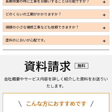
長期休業の時に工事をお願いすることは可能ですか？
事も多いため、板金、左官、設備、電気などの工事も
パートナー企業を通じて施工できる体制は整えており
休業日での施工も可能です。ただ通常時に比べると施
どのくらいの工期がかかりますか？
ますので安心してお問い合わせください。
工できる工事量が限られてしまうため、工期が限定さ
れているようであればお早目にお問い合わせくださ
施工規模に応じて数日～2カ月と大きく変わってまいり
規模の小さな補修工事なども依頼できますか？
い。
ます。見積依頼をいただき、現地の調査をさせていた
だければその際におおよその工期に関してはお伝えで
もちろん可能です。お気軽にお問い合わせください。
塗料のにおいが心配です。
きると思います。
また、お客様側で工期が決まっているようでしたら作
使用する塗料の種類を使い分けることにより、建屋内
業人員の調整を行い短工期で工事を行うことも可能で
への臭気の流入などへも配慮することも可能です。塗
す。
資料請求
料も水性、溶剤など各種取り揃えております。
無料
会社概要やサービス内容を詳しく紹介した資料をお送りい
たします。
こんな方におすすめです